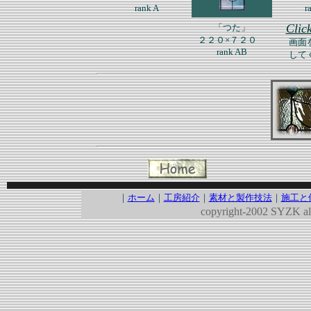
rank A
r
Clic
「つた」
２２０×７２０
画面
rank AB
して
｜
ホーム
｜
工房紹介
｜
素材と製作技法
｜
施工と
copyright-2002
SYZK
a