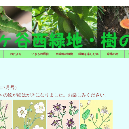
おたより
いきもの通信
西緑地の植物
緑地を楽しむ本
緑地の樹
6年7月号）
＞の絵が絵はがきになりました。お楽しみください。