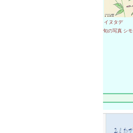
イヌタデ
旬の写真 シ