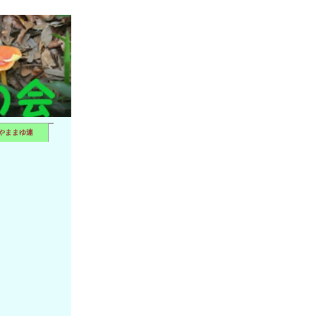
やままゆ連