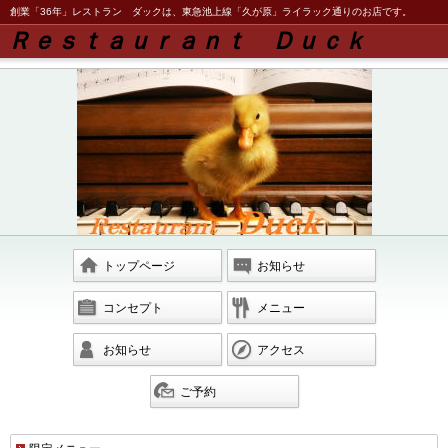
創業「36年」レストラン ダックは、東急池上線「久が原」ライラック通りのお店です。
Ｒｅｓｔａｕｒａｎｔ Ｄｕｃｋ
トップページ
お知らせ
コンセプト
メニュー
お知らせ
アクセス
ご予約