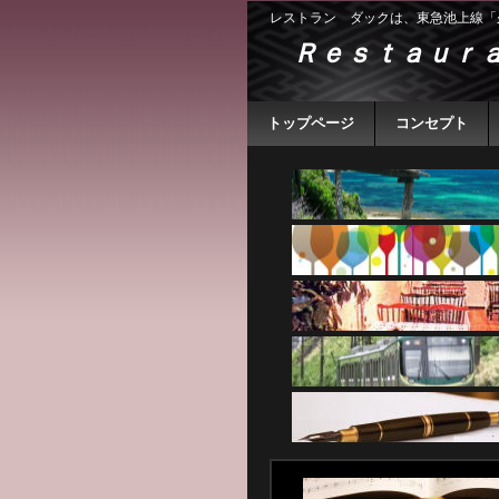
レストラン ダックは、東急池上線「
Ｒｅｓｔａｕｒ
トップページ
コンセプト