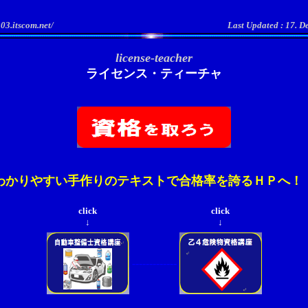
03.itscom.net/
Last Updated : 17. 
license-teacher
ライセンス・ティーチャ
わかりやすい手作りのテキストで合格率を誇るＨＰへ！
click
click
↓
↓
-------------