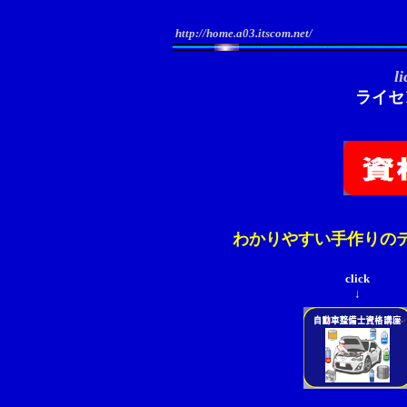
http://home.a03.itscom.net/
l
ライセ
わかりやすい手作りの
click
↓